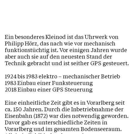
Kapelle Hl. Kreuz
Kapelle Elendbild
Pfarrhaus
Liebfrauenkirche
Ein besonderes Kleinod ist das Uhrwerk von
Jugendraum - Marktplatz 4
Philipp Hörz, das nach wie vor mechanisch
funktionstüchtig ist. Vor einigen Jahren wurde
aber auch sie auf den neuesten Stand der
Pfarrblatt
Technik gebracht und ist seither GPS gesteuert.
Dommusik
1924 bis 1983 elektro – mechanischer Betrieb
Pfarrers Seite
1983 Einbau einer Funksteuerung
Spiritualität
2018 Einbau einer GPS Steuerung
Eine einheitliche Zeit gibt es in Vorarlberg seit
ca. 150 Jahren. Durch die Inbetriebnahme der
Kalender
Eisenbahn (1872) war dies notwendig geworden.
Davor gab es unterschiedliche Zeiten in
Vorarlberg und im gesamten Bodenseeraum.