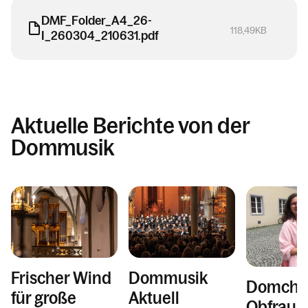
DMF_Folder_A4_26-
118,49KB
I_260304_210631.pdf
Aktuelle Berichte von der
Dommusik
Frischer Wind
Dommusik
Domcho
für große
Aktuell
Obfrau