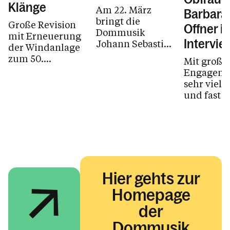
Klänge
Am 22. März
Barbara
bringt die
Große Revision
Offner i
Dommusik
mit Erneuerung
Intervie
Johann Sebastian
der Windanlage
Bachs
zum 50.
Mit groß
Johannespassion
Geburtstag
Engageme
zur Aufführung.
unserer
sehr viel 
Zu Ostern steht
Domorgel.
und fast 
Carl Maria von
die Uhr is
Webers
Barbara O
Jubelmesse auf
als Obfrau
dem Programm.
Dommusik
Hier gehts zur
Homepage
der
Dommusik