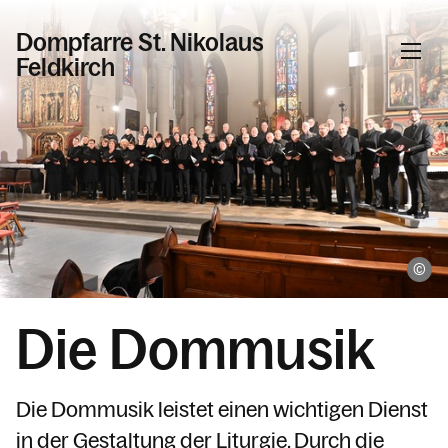
Dompfarre St. Nikolaus
Feldkirch
Informationen
Aktuelles & News
Sakramente
Kinder & Familie
ma
Tod & Trauer
Die Dommusik
Kirchen - Kapellen - Räume
Pfarrblatt
Dommusik
D
ie Dommusik leistet einen wichtigen Dienst
Pfarrers Seite
in der Gestaltung der Liturgie.
Durch die