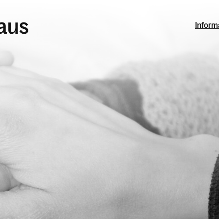
laus
Inform