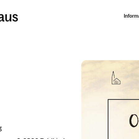
laus
Inform
g