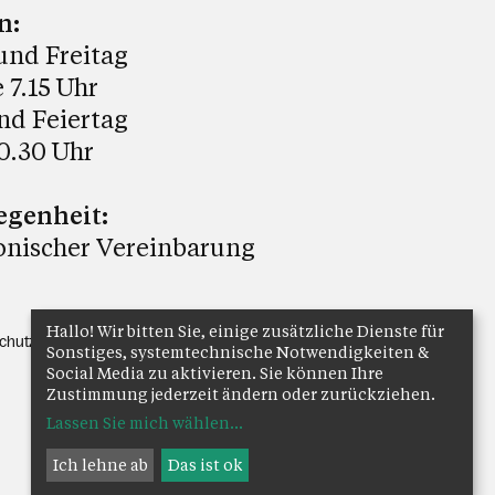
n:
und Freitag
 7.15 Uhr
nd Feiertag
0.30 Uhr
egenheit:
onischer Vereinbarung
Hallo! Wir bitten Sie, einige zusätzliche Dienste für
chutz
Anmelden
Sonstiges, systemtechnische Notwendigkeiten &
Social Media zu aktivieren. Sie können Ihre
Zustimmung jederzeit ändern oder zurückziehen.
Lassen Sie mich wählen
...
Ich lehne ab
Das ist ok