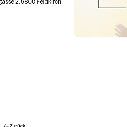
gasse 2
6800 Feldkirch
Zurück