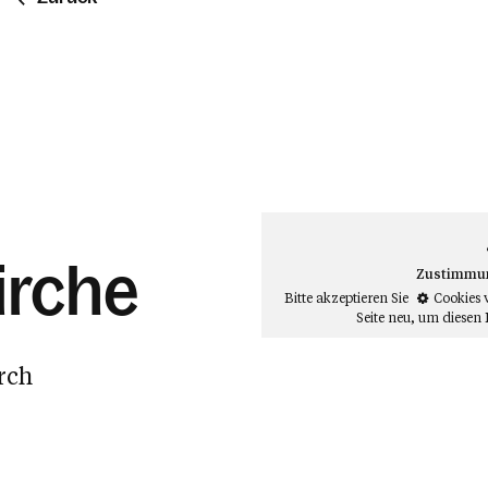
irche
Zustimmung
Bitte akzeptieren Sie
Cookies 
Seite neu
, um diesen 
rch