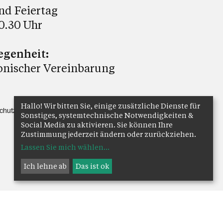
nd Feiertag
0.30 Uhr
egenheit:
onischer Vereinbarung
Hallo! Wir bitten Sie, einige zusätzliche Dienste für
chutz
Anmelden
Sonstiges, systemtechnische Notwendigkeiten &
Social Media zu aktivieren. Sie können Ihre
Zustimmung jederzeit ändern oder zurückziehen.
Lassen Sie mich wählen
...
Ich lehne ab
Das ist ok