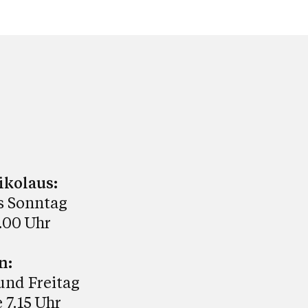
ikolaus:
s Sonntag
9.00 Uhr
n:
und Freitag
 7.15 Uhr