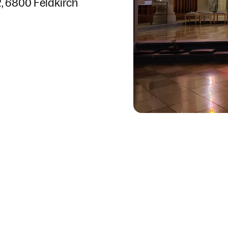
2
6800 Feldkirch