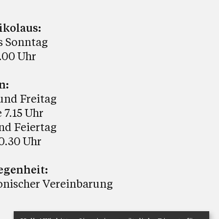
ikolaus:
s Sonntag
9.00 Uhr
n:
und Freitag
 7.15 Uhr
nd Feiertag
0.30 Uhr
egenheit:
onischer Vereinbarung