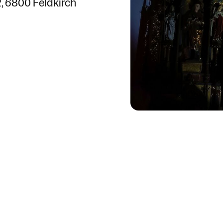
2
6800 Feldkirch