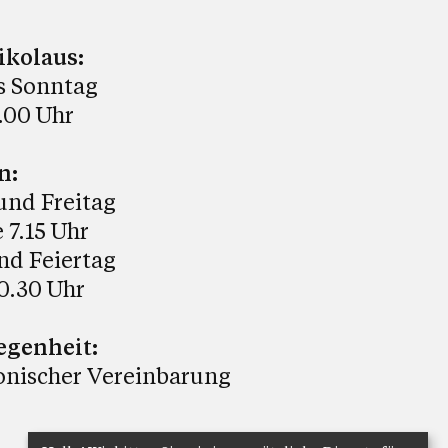
ikolaus:
s Sonntag
9.00 Uhr
n:
und Freitag
 7.15 Uhr
nd Feiertag
0.30 Uhr
egenheit:
onischer Vereinbarung