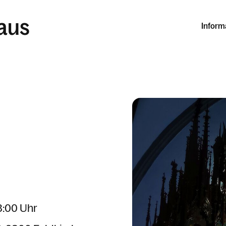
laus
Inform
08:00 Uhr